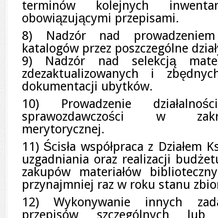
terminów kolejnych inwenta
obowiązującymi przepisami.
8)
Nadzór nad prowadzeniem 
katalogów przez poszczególne dział
9) Nadzór nad selekcją materi
zdezaktualizowanych i zbędnyc
dokumentacji ubytków.
10) Prowadzenie działalnośc
sprawozdawczości w zakre
merytorycznej.
11) Ścisła współpraca z Działem K
uzgadniania oraz realizacji budżet
zakupów materiałów biblioteczn
przynajmniej raz w roku stanu zbio
12) Wykonywanie innych zad
przepisów szczególnych lub 