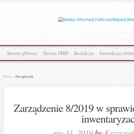
Strona główna
Strona MBP
Redakcja
Instrukcja obsł
Home
»
Zarządzenia
Zarządzenie 8/2019 w sprawi
inwentaryzac
gru 31, 2019
by
Krzyszto